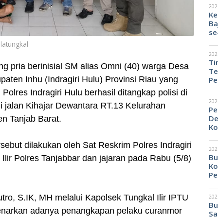
202
Ke
Ba
se
latungkal
202
Ti
g pria berinisial SM alias Omni (40) warga Desa
Te
ten Inhu (Indragiri Hulu) Provinsi Riau yang
Pe
lres Indragiri Hulu berhasil ditangkap polisi di
202
 jalan Kihajar Dewantara RT.13 Kelurahan
Pe
De
n Tanjab Barat.
Ko
but dilakukan oleh Sat Reskrim Polres Indragiri
202
Bu
Ilir Polres Tanjabbar dan jajaran pada Rabu (5/8)
Ko
Pe
ro, S.IK, MH melalui Kapolsek Tungkal Ilir IPTU
202
Bu
enarkan adanya penangkapan pelaku curanmor
Sa