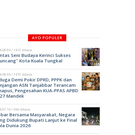
AYO POPULER
6-08-04 / 1413 dibaca
ntas Seni Budaya Kerinci Sukses
uncang" Kota Kuala Tungkal
6-08-06 / 1410 dibaca
duga Demi Pokir DPRD, PPPK dan
njangan ASN Tanjabbar Terancam
hapus, Pengesahan KUA-PPAS APBD
27 Mandek
6-07-16 / 966 dibaca
bar Bersama Masyarakat, Negara
ng Didukung Bupati Lanjut ke Final
ala Dunia 2026