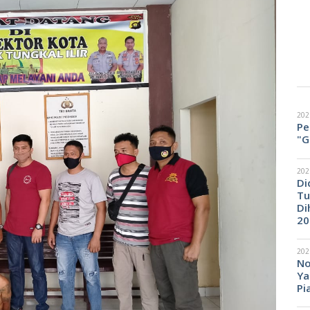
202
Pe
"G
202
Di
Tu
Di
20
202
No
Ya
Pi