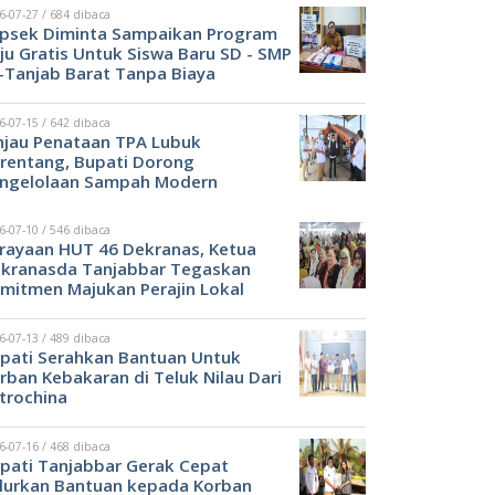
6-07-27 / 684 dibaca
psek Diminta Sampaikan Program
ju Gratis Untuk Siswa Baru SD - SMP
-Tanjab Barat Tanpa Biaya
6-07-15 / 642 dibaca
njau Penataan TPA Lubuk
rentang, Bupati Dorong
ngelolaan Sampah Modern
6-07-10 / 546 dibaca
rayaan HUT 46 Dekranas, Ketua
kranasda Tanjabbar Tegaskan
mitmen Majukan Perajin Lokal
6-07-13 / 489 dibaca
pati Serahkan Bantuan Untuk
rban Kebakaran di Teluk Nilau Dari
trochina
6-07-16 / 468 dibaca
pati Tanjabbar Gerak Cepat
lurkan Bantuan kepada Korban