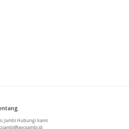
entang
o Jambi Hubungi kami:
ojambi@ayojambi.id