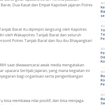
202
b Barat, Dua Kasat dan Empat Kapolsek jajaran Polres
Ke
Ba
se
202
anjab Barat itu dipimpin langsung oleh Kapolres
Ti
Te
diri oleh Wakapolres Tanjab Barat dan seluruh
Pe
ersonil Polres Tanjab Barat dan Ibu-ibu Bhayangkari
202
Pe
De
Ko
IK, MH saat diwawancarai awak media mengatakan
r upacara Sertijab Jajaran, yang mana kegiatan ini
202
Bu
enyegaran bagi organisasi serta pengembangan
Ko
Pe
202
Bu
u bisa membawa nilai positif, dan bisa menjaga
Sa