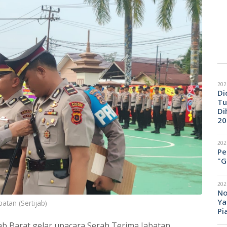
202
Di
Tu
Di
20
202
Pe
"G
202
No
Ya
atan (Sertijab)
Pi
b Barat gelar upacara Serah Terima Jabatan