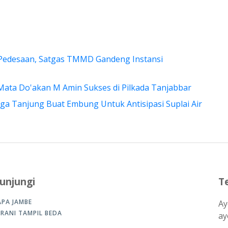
Pedesaan, Satgas TMMD Gandeng Instansi
 Mata Do'akan M Amin Sukses di Pilkada Tanjabbar
a Tanjung Buat Embung Untuk Antisipasi Suplai Air
unjungi
T
APA JAMBE
Ay
ERANI TAMPIL BEDA
ay