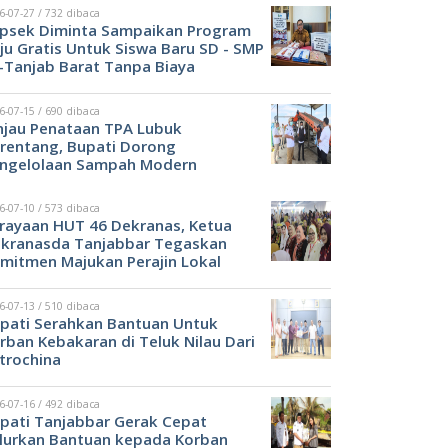
6-07-27 / 732 dibaca
psek Diminta Sampaikan Program
ju Gratis Untuk Siswa Baru SD - SMP
-Tanjab Barat Tanpa Biaya
6-07-15 / 690 dibaca
njau Penataan TPA Lubuk
rentang, Bupati Dorong
ngelolaan Sampah Modern
6-07-10 / 573 dibaca
rayaan HUT 46 Dekranas, Ketua
kranasda Tanjabbar Tegaskan
mitmen Majukan Perajin Lokal
6-07-13 / 510 dibaca
pati Serahkan Bantuan Untuk
rban Kebakaran di Teluk Nilau Dari
trochina
6-07-16 / 492 dibaca
pati Tanjabbar Gerak Cepat
lurkan Bantuan kepada Korban