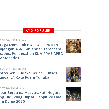
AYO POPULER
6-08-06 / 4524 dibaca
duga Demi Pokir DPRD, PPPK dan
njangan ASN Tanjabbar Terancam
hapus, Pengesahan KUA-PPAS APBD
27 Mandek
6-08-04 / 1608 dibaca
ntas Seni Budaya Kerinci Sukses
uncang" Kota Kuala Tungkal
6-07-16 / 996 dibaca
bar Bersama Masyarakat, Negara
ng Didukung Bupati Lanjut ke Final
ala Dunia 2026