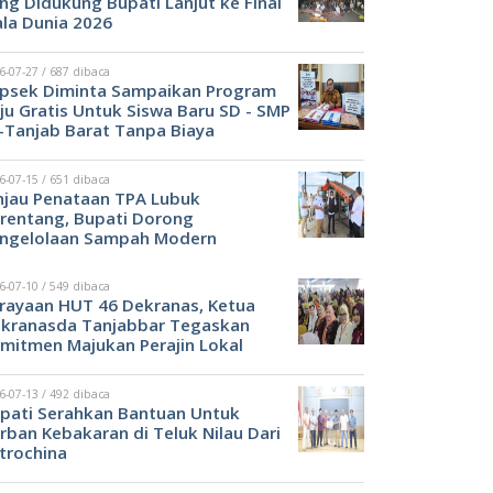
ng Didukung Bupati Lanjut ke Final
ala Dunia 2026
6-07-27 / 687 dibaca
psek Diminta Sampaikan Program
ju Gratis Untuk Siswa Baru SD - SMP
-Tanjab Barat Tanpa Biaya
6-07-15 / 651 dibaca
njau Penataan TPA Lubuk
rentang, Bupati Dorong
ngelolaan Sampah Modern
6-07-10 / 549 dibaca
rayaan HUT 46 Dekranas, Ketua
kranasda Tanjabbar Tegaskan
mitmen Majukan Perajin Lokal
6-07-13 / 492 dibaca
pati Serahkan Bantuan Untuk
rban Kebakaran di Teluk Nilau Dari
trochina