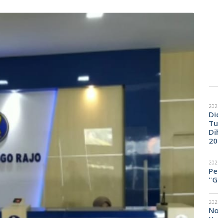
202
Di
Tu
Di
20
202
Pe
"G
202
No