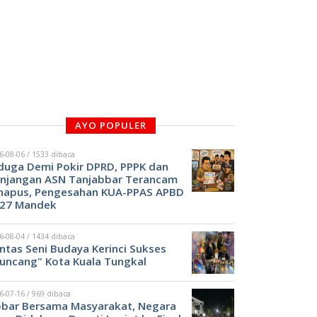
AYO POPULER
6-08-06 / 1533 dibaca
duga Demi Pokir DPRD, PPPK dan
njangan ASN Tanjabbar Terancam
hapus, Pengesahan KUA-PPAS APBD
27 Mandek
6-08-04 / 1434 dibaca
ntas Seni Budaya Kerinci Sukses
uncang" Kota Kuala Tungkal
6-07-16 / 969 dibaca
bar Bersama Masyarakat, Negara