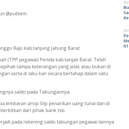
202
Bu
Sa
kun @putkem.
Ke
202
Pe
Me
61
nggo Rajo kab.tanjung Jabung Barat.
h (TPP pegawai) Pemda kab.tanjab Barat. Telah
sepihak tampa keterangan yang jelas atau bukan di
gan serta di laku kan secara bertahap dalam satu
angnya saldo pada Tabungannya.
a lembaran arsip Slip penarikan uang tunai dan di
erbitkan dari pihak bank tsb.
rjadi pada rekening saldo tabungan pegawai lainnya