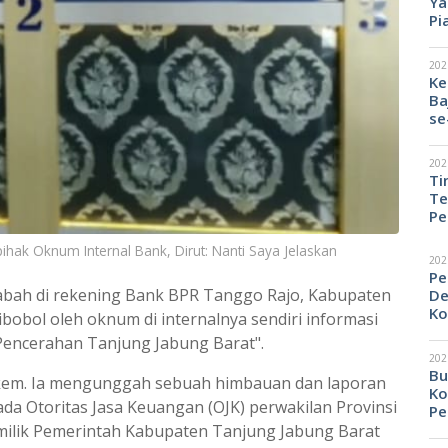
Ya
Pi
202
Ke
Ba
se
202
Ti
Te
Pe
hak Oknum Internal Bank, Dirut: Nanti Saya Jelaskan
202
Pe
abah di rekening Bank BPR Tanggo Rajo, Kabupaten
De
Ko
bobol oleh oknum di internalnya sendiri informasi
"Pencerahan Tanjung Jabung Barat".
202
Bu
tkem. Ia mengunggah sebuah himbauan dan laporan
Ko
a Otoritas Jasa Keuangan (OJK) perwakilan Provinsi
Pe
milik Pemerintah Kabupaten Tanjung Jabung Barat