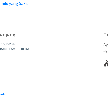
milu yang Sakit
unjungi
T
APA JAMBE
Ay
ERANI TAMPIL BEDA
ay
oweb